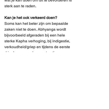
wat je kan doen om dit te bevorderen is 
sterk aan te raden.
Kan je het ook verkeerd doen?
Soms kan het beter zijn om bepaalde 
zaken niet te doen. Abhyanga wordt 
bijvoorbeeld afgeraden bij een hele 
sterke Kapha verhoging, bij indigestie, 
verkoudheid/griep en tijdens de eerste 
drie dagen van de menstruatie.
Het nemen van een bad is in sommige 
gevallen ook niet bevorderlijk; 
bijvoorbeeld bij diarree en vlak nadat je 
gegeten hebt. Ik kan me nog goed 
herinneren dat ik niet mocht douchen 
van mijn moeder als ik vroeger 
grieperig was. Ik moest me dan in 
plaats daarvan met een washandje 