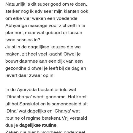
Natuurlijk is dit super goed om te doen, 
sterker nog ik adviseer mijn klanten ook 
om elke vier weken een voedende 
Abhyanga massage voor zichzelf in te 
plannen, maar wat gebeurt er tussen 
twee sessies in? 
Juist in de dagelijkse keuzes die we 
maken, zit heel veel kracht! Ofwel je 
bouwt daarmee aan een dijk van een 
gezondheid ofwel je leeft bij de dag en 
levert daar zwaar op in. 
In de Ayurveda bestaat er iets wat 
‘Dinacharya’ wordt genoemd. Het komt 
uit het Sanskriet en is samengesteld uit 
‘Dina’ wat dagelijks en ‘Charya’ wat 
routine of regime betekent. Vrij vertaald 
dus je 
dagelijkse routine
.
Zaken die hier bijvoorbeeld onderdeel 